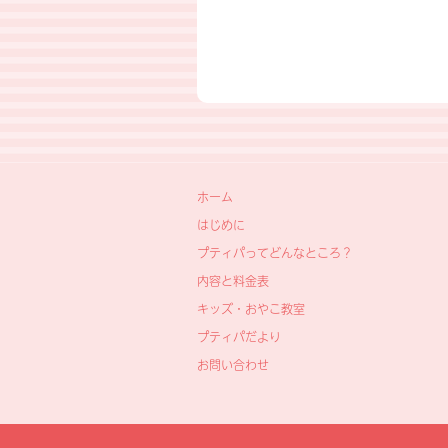
ホーム
はじめに
プティパってどんなところ？
内容と料金表
キッズ・おやこ教室
プティパだより
お問い合わせ