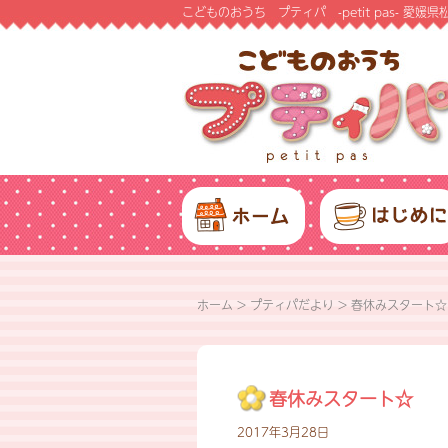
こどものおうち プティパ -petit pas- 
ホーム
>
プティパだより
>
春休みスタート☆
春休みスタート☆
2017年3月28日