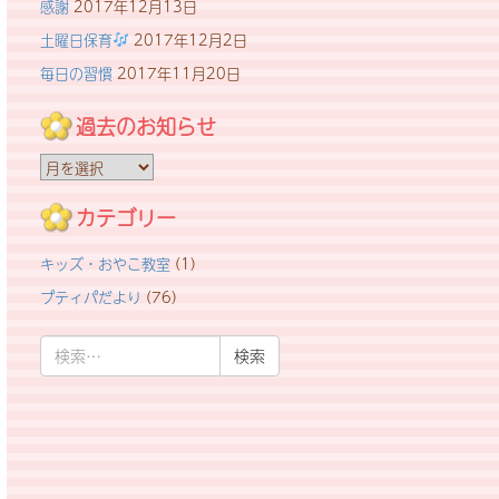
感謝
2017年12月13日
土曜日保育
2017年12月2日
毎日の習慣
2017年11月20日
過去のお知らせ
過
去
の
カテゴリー
お
キッズ・おやこ教室
(1)
知
ら
プティパだより
(76)
せ
検
索: