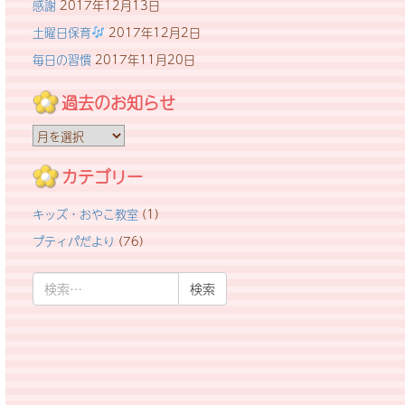
感謝
2017年12月13日
土曜日保育
2017年12月2日
毎日の習慣
2017年11月20日
過去のお知らせ
過
去
の
カテゴリー
お
キッズ・おやこ教室
(1)
知
ら
プティパだより
(76)
せ
検
索: