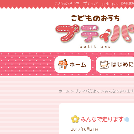
こどものおうち プティパ -petit pas- 
ホーム
>
プティパだより
>
みんなで走ります
みんなで走ります
2017年6月21日