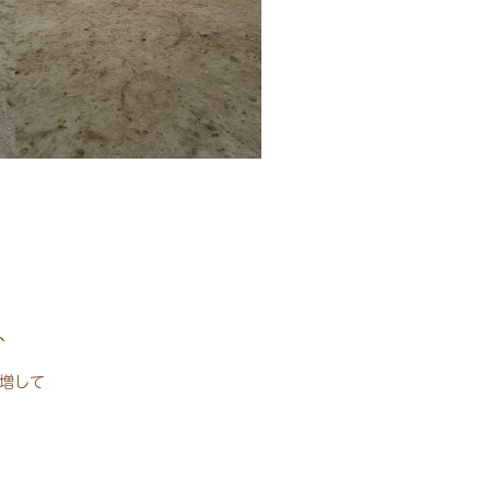
、
増して