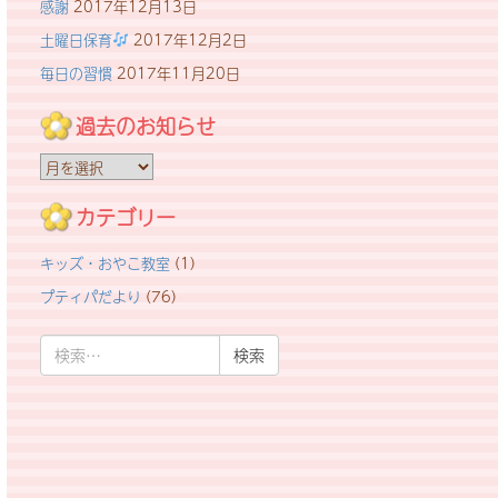
感謝
2017年12月13日
土曜日保育
2017年12月2日
毎日の習慣
2017年11月20日
過去のお知らせ
過
去
の
カテゴリー
お
キッズ・おやこ教室
(1)
知
ら
プティパだより
(76)
せ
検
索: