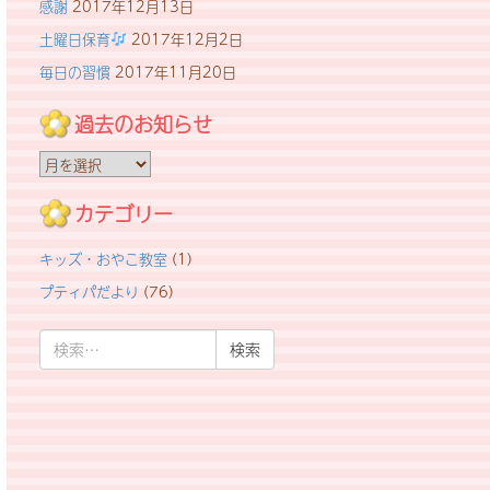
感謝
2017年12月13日
土曜日保育
2017年12月2日
毎日の習慣
2017年11月20日
過去のお知らせ
過
去
の
カテゴリー
お
キッズ・おやこ教室
(1)
知
ら
プティパだより
(76)
せ
検
索: