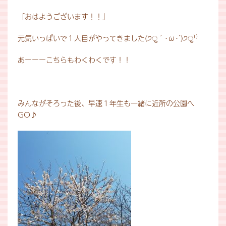
「おはようございます！！」
元気いっぱいで１人目がやってきました(੭ु´･ω･`)੭ु⁾⁾
あーーーこちらもわくわくです！！
みんながそろった後、早速１年生も一緒に近所の公園へ
GO♪